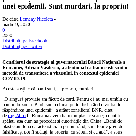
unei epidemii. Sunt murdari, la propriu!
De către
Lemeny Nicoleta
-
martie 9, 2020
0
2000
Distribuiți pe Facebook
Distribuiți pe Twitter
Consilierul de strategie al guvernatorului Băncii Naționale a
României, Adrian Vasilescu, a atenționat că banii cash sunt o
metodă de transmitere a virusului, în contextul epidemiei
COVID-19.
Acesta susține că banii sunt, la propriu, murdari.
„O singură provizie am făcut: de card. Pentru că nu mai umblu cu
bani în buzunar. Banii sunt cei mai periculoși, când e vorba de
răspândirea unei epidemii”, a arătat consilierul BNR, citat
de
digi24.ro
.În România avem bani din plastic și aceștia pot fi
spălați, așa cum au procedat și autoritățile din China. „Banii de
plastic au două caracteristici: în primul rând, sunt foarte greu de
falsificat și pot fi spălați, la propriu, cu săpun și cu apă”, a spus