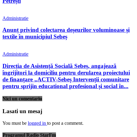
Petrești
Administratie
Anunț privind colectarea deșeurilor voluminoase și
textile în municipiul Sebeș
Administratie
Direcția de Asistență Socială Sebeș, angajează
îngrijitori la domiciliu pentru derularea proiectului
de finanțare „ACTIV-Sebeș Intervenții comunitare
pentru sprijin educational profesional și social în...
Nici un comentariu
Lasati un mesaj
You must be
logged in
to post a comment.
Programul Radio StarFm