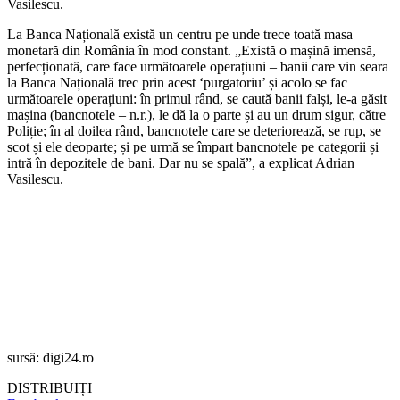
Vasilescu.
La Banca Națională există un centru pe unde trece toată masa
monetară din România în mod constant. „Există o mașină imensă,
perfecționată, care face următoarele operațiuni – banii care vin seara
la Banca Națională trec prin acest ‘purgatoriu’ și acolo se fac
următoarele operațiuni: în primul rând, se caută banii falși, le-a găsit
mașina (bancnotele – n.r.), le dă la o parte și au un drum sigur, către
Poliție; în al doilea rând, bancnotele care se deteriorează, se rup, se
scot și ele deoparte; și pe urmă se împart bancnotele pe categorii și
intră în depozitele de bani. Dar nu se spală”, a explicat Adrian
Vasilescu.
sursă: digi24.ro
DISTRIBUIȚI