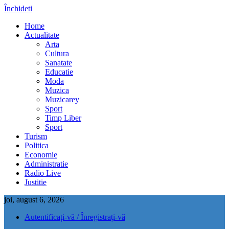
Închideti
Home
Actualitate
Arta
Cultura
Sanatate
Educatie
Moda
Muzica
Muzicarey
Sport
Timp Liber
Sport
Turism
Politica
Economie
Administratie
Radio Live
Justitie
joi, august 6, 2026
Autentificați-vă / Înregistrați-vă