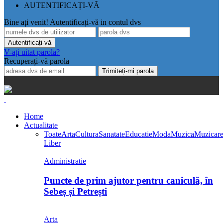
AUTENTIFICAȚI-VĂ
Bine ați venit! Autentificați-vă in contul dvs
V-ați uitat parola?
Recuperați-vă parola
Home
Actualitate
Toate
Arta
Cultura
Sanatate
Educatie
Moda
Muzica
Muzicar
Liber
Administratie
Puncte de prim ajutor pentru caniculă, în
Sebeș și Petrești
Arta