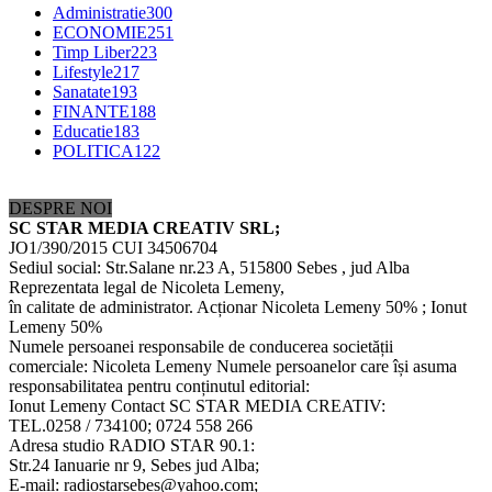
Administratie
300
ECONOMIE
251
Timp Liber
223
Lifestyle
217
Sanatate
193
FINANTE
188
Educatie
183
POLITICA
122
DESPRE NOI
SC STAR MEDIA CREATIV SRL;
JO1/390/2015 CUI 34506704
Sediul social: Str.Salane nr.23 A, 515800 Sebes , jud Alba
Reprezentata legal de Nicoleta Lemeny,
în calitate de administrator. Acționar Nicoleta Lemeny 50% ; Ionut
Lemeny 50%
Numele persoanei responsabile de conducerea societății
comerciale: Nicoleta Lemeny Numele persoanelor care își asuma
responsabilitatea pentru conținutul editorial:
Ionut Lemeny Contact SC STAR MEDIA CREATIV:
TEL.0258 / 734100; 0724 558 266
Adresa studio RADIO STAR 90.1:
Str.24 Ianuarie nr 9, Sebes jud Alba;
E-mail: radiostarsebes@yahoo.com;