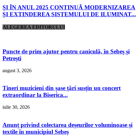
ȘI ÎN ANUL 2025 CONTINUĂ MODERNIZAREA
ȘI EXTINDEREA SISTEMULUI DE ILUMINAT...
ALEGEREA EDITORULUI
Puncte de prim ajutor pentru caniculă, în Sebeș și
Petrești
august 3, 2026
Tineri muzicieni din șase țări susțin un concert
extraordinar la Biserica...
iulie 30, 2026
Anunț privind colectarea deșeurilor voluminoase și
textile în municipiul Sebeș