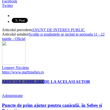
Facebook
Twitter
Articolul precedent
ANUNȚ DE INTERES PUBLIC
Articolul următor
Scolile si gradinitele se inchid in perioada 11 - 22
martie - Oficial
Lemeny Nicoleta
https://www.starfmsebes.ro
ARTICOLE SIMILARE
DE LA ACELAȘI AUTOR
Administratie
Puncte de prim ajutor pentru caniculă, în Sebeș și