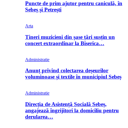
Puncte de prim ajutor pentru caniculă, în
Sebeș și Petrești
Arta
Tineri muzicieni din șase țări susțin un
concert extraordinar la Biserica…
Administratie
Anunț privind colectarea deșeurilor
voluminoase și textile în municipiul Sebeș
Administratie
Direcția de Asistență Socială Sebeș,
angajează îngrijitori la domiciliu pentru
derularea…