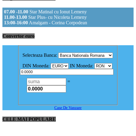
07.00 -11.00
Star Matinal cu Ionut Lemeny
11.00-13.00
Star Plus- cu Nicoleta Lemeny
13:00-16:00
Amalgam - Corina Corpodean
Convertor euro
Selecteaza Banca:
DIN Moneda:
IN Moneda:
=
Case De Vanzare
CELE MAI POPULARE