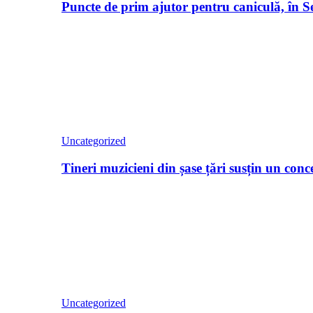
Puncte de prim ajutor pentru caniculă, în Seb
Uncategorized
Tineri muzicieni din șase țări susțin un con
Uncategorized