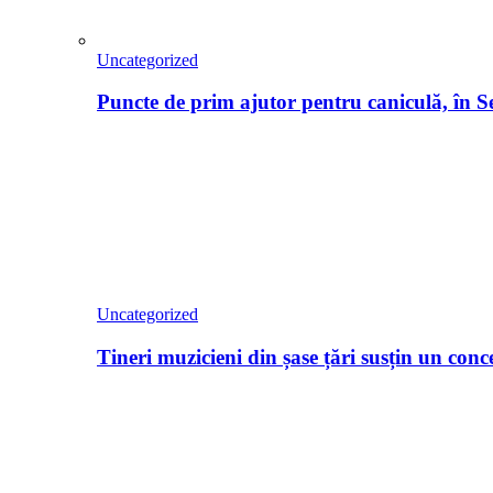
Uncategorized
Puncte de prim ajutor pentru caniculă, în Seb
Uncategorized
Tineri muzicieni din șase țări susțin un con