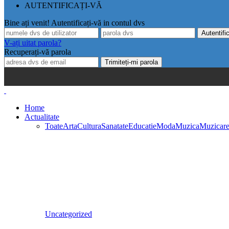
AUTENTIFICAȚI-VĂ
Bine ați venit! Autentificați-vă in contul dvs
V-ați uitat parola?
Recuperați-vă parola
Home
Actualitate
Toate
Arta
Cultura
Sanatate
Educatie
Moda
Muzica
Muzicar
Uncategorized