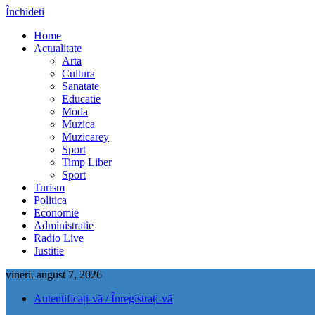
Închideti
Home
Actualitate
Arta
Cultura
Sanatate
Educatie
Moda
Muzica
Muzicarey
Sport
Timp Liber
Sport
Turism
Politica
Economie
Administratie
Radio Live
Justitie
vineri, august 7, 2026
Autentificați-vă / Înregistrați-vă