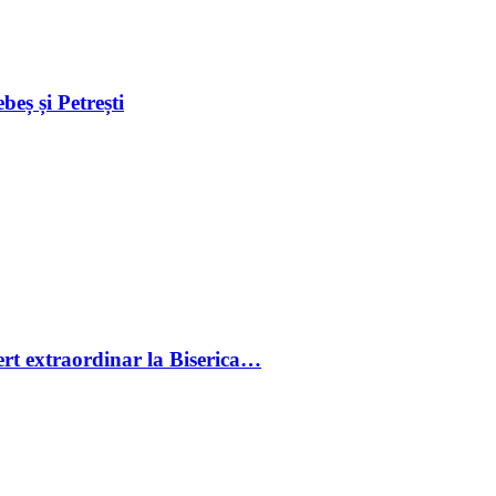
eș și Petrești
cert extraordinar la Biserica…