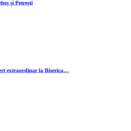
eș și Petrești
cert extraordinar la Biserica…