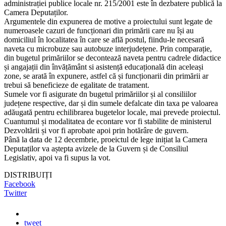
administrației publice locale nr. 215/2001 este în dezbatere publică la
Camera Deputaților.
Argumentele din expunerea de motive a proiectului sunt legate de
numeroasele cazuri de funcționari din primării care nu își au
domiciliul în localitatea în care se află postul, fiindu-le necesară
naveta cu microbuze sau autobuze interjudețene. Prin comparație,
din bugetul primăriilor se decontează naveta pentru cadrele didactice
și angajații din învățământ si asistență educațională din aceleași
zone, se arată în expunere, astfel că și funcționarii din primării ar
trebui să beneficieze de egalitate de tratament.
Sumele vor fi asigurate dn bugetul primăriilor și al consiliilor
județene respective, dar și din sumele defalcate din taxa pe valoarea
adăugată pentru echilibrarea bugetelor locale, mai prevede proiectul.
Cuantumul și modalitatea de econtare vor fi stabilite de ministerul
Dezvoltării și vor fi aprobate apoi prin hotărâre de guvern.
Până la data de 12 decembrie, proeictul de lege inițiat la Camera
Deputaților va aștepta avizele de la Guvern și de Consiliul
Legislativ, apoi va fi supus la vot.
DISTRIBUIȚI
Facebook
Twitter
tweet