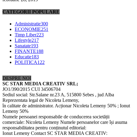
CATEGORII POPULARE
Administratie
300
ECONOMIE
251
Timp Liber
223
Lifestyle
217
Sanatate
193
FINANTE
188
Educatie
183
POLITICA
122
DESPRE NOI
SC STAR MEDIA CREATIV SRL;
JO1/390/2015 CUI 34506704
Sediul social: Str.Salane nr.23 A, 515800 Sebes , jud Alba
Reprezentata legal de Nicoleta Lemeny,
în calitate de administrator. Acționar Nicoleta Lemeny 50% ; Ionut
Lemeny 50%
Numele persoanei responsabile de conducerea societății
comerciale: Nicoleta Lemeny Numele persoanelor care își asuma
responsabilitatea pentru conținutul editorial:
Ionut Lemeny Contact SC STAR MEDIA CREATIV: