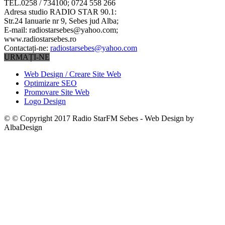
TEL.0258 / 734100; 0724 558 266
Adresa studio RADIO STAR 90.1:
Str.24 Ianuarie nr 9, Sebes jud Alba;
E-mail: radiostarsebes@yahoo.com;
www.radiostarsebes.ro
Contactați-ne:
radiostarsebes@yahoo.com
URMAȚI-NE
Web Design / Creare Site Web
Optimizare SEO
Promovare Site Web
Logo Design
© © Copyright 2017 Radio StarFM Sebes - Web Design by
AlbaDesign