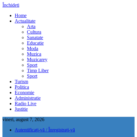
Închideti
Home
Actualitate
Arta
Cultura
Sanatate
Educatie
Moda
Muzica
Muzicarey
Sport
Timp Liber
Sport
Turism
Politica
Economie
Administratie
Radio Live
Justitie
vineri, august 7, 2026
Autentificați-vă / Înregistrați-vă