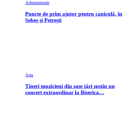
Administratie
Puncte de prim ajutor pentru caniculă, în
Sebeș și Petrești
Arta
Tineri muzicieni din șase țări susțin un
concert extraordinar la Biserica…