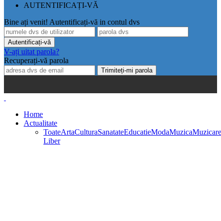
AUTENTIFICAȚI-VĂ
Bine ați venit! Autentificați-vă in contul dvs
V-ați uitat parola?
Recuperați-vă parola
Home
Actualitate
Toate
Arta
Cultura
Sanatate
Educatie
Moda
Muzica
Muzicar
Liber