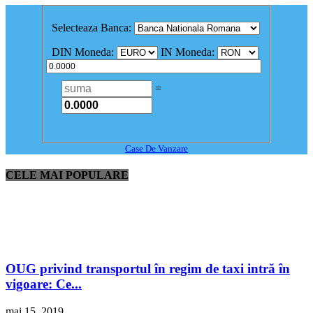
Selecteaza Banca:
DIN Moneda:
IN Moneda:
=
Case De Vanzare
CELE MAI POPULARE
OUG privind transportul în regim de taxi intră în
vigoare: Ce...
mai 15, 2019